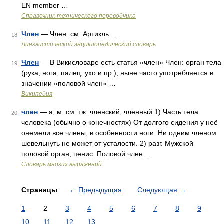
EN member …
Справочник технического переводчика
Член
— Член см. Артикль …
18
Лингвистический энциклопедический словарь
Член
— В Викисловаре есть статья «член» Член: орган тела
19
(рука, нога, палец, ухо и пр.), ныне часто употребляется в
значении «половой член» …
Википедия
член
— а; м. см. тж. членский, членный 1) Часть тела
20
человека (обычно о конечностях) От долгого сидения у неё
онемели все члены, в особенности ноги. Ни одним членом
шевельнуть не может от усталости. 2) разг. Мужской
половой орган, пенис. Половой член …
Словарь многих выражений
Страницы
←
Предыдущая
Следующая
→
1
2
3
4
5
6
7
8
9
10
11
12
13