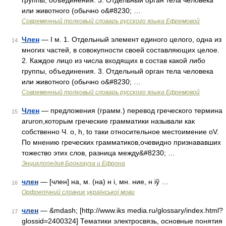
группы, объединения. 3. Отдельный орган тела человека
или животного (обычно о&#8230; …
Современный толковый словарь русского языка Ефремовой
Член
— I м. 1. Отдельный элемент единого целого, одна из
14
многих частей, в совокупности своей составляющих целое.
2. Каждое лицо из числа входящих в состав какой либо
группы, объединения. 3. Отдельный орган тела человека
или животного (обычно о&#8230; …
Современный толковый словарь русского языка Ефремовой
Член
— предложения (грамм.) перевод греческого термина
15
aruron,которым греческие грамматики называли как
собственно Ч. o, h, to таки относительное местоимение oV.
По мнению греческих грамматиков,очевидно признававших
тожество этих слов, разница между&#8230; …
Энциклопедия Брокгауза и Ефрона
член
— [член] на, м. (на) н і, мн. ние, н іў …
16
Орфоепічний словник української мови
член
— &mdash; [http://www.iks media.ru/glossary/index.html?
17
glossid=2400324] Тематики электросвязь, основные понятия